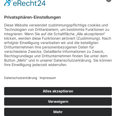
Blog
NEWSLETTER ABBONIEREN
SCHREIBEN SIE UNS
SHOP BESUCHEN
KONFIGURATOR
IMPRESSUM
|
DATENSCHUTZ
|
SITEMAP
© 2026 inotec AP GmbH - SMARTTESTER® Prüfsysteme