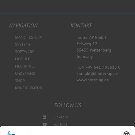
NAVIGATION
KONTAKT
SMARTTESTER®
inotec AP GmbH
Felsweg 12
SYSTEME
35435 Wettenberg
SOFTWARE
Germany
MODULE
MECHANICS
FON +49 641 / 98613 0
kontakt@inotec-ap.de
OnDEMAND
www.inotec-ap.de
SHOP
KONFIGURATOR
FOLLOW US
LinkedIn
YouTube
Instagram