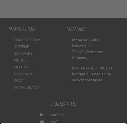
NAVIGATION
KONTAKT
SMARTTESTER®
inotec AP GmbH
Felsweg 12
SYSTEME
35435 Wettenberg
SOFTWARE
Germany
MODULE
MECHANICS
FON +49 641 / 98613 0
kontakt@inotec-ap.de
OnDEMAND
www.inotec-ap.de
SHOP
KONFIGURATOR
FOLLOW US
LinkedIn
YouTube