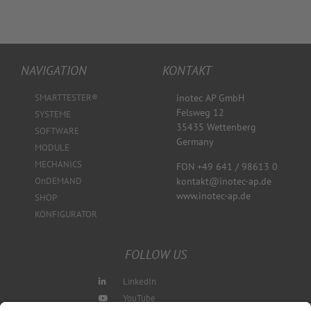
NAVIGATION
KONTAKT
SMARTTESTER®
inotec AP GmbH
Felsweg 12
SYSTEME
35435 Wettenberg
SOFTWARE
Germany
MODULE
MECHANICS
FON +49 641 / 98613 0
kontakt@inotec-ap.de
OnDEMAND
www.inotec-ap.de
SHOP
KONFIGURATOR
FOLLOW US
LinkedIn
YouTube