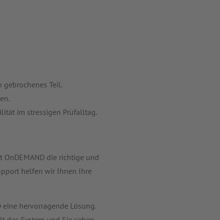
 gebrochenes Teil.
en.
tät im stressigen Prüfalltag.
ist OnDEMAND die richtige und
pport helfen wir Ihnen Ihre
D eine hervorragende Lösung.
llt das System und Sie sehen