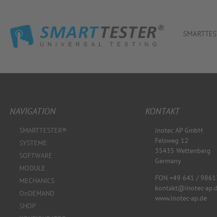
SMARTTES
NAVIGATION
KONTAKT
SMARTTESTER®
inotec AP GmbH
Felsweg 12
SYSTEME
35435 Wettenberg
SOFTWARE
Germany
MODULE
FON +49 641 / 9861
MECHANICS
kontakt@inotec-ap.
OnDEMAND
www.inotec-ap.de
SHOP