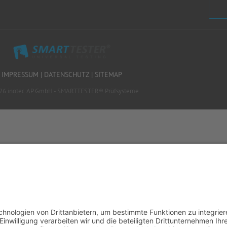
IMPRESSUM
|
DATENSCHUTZ
|
SITEMAP
26 inotec AP GmbH - SMARTTESTER® Prüfsysteme