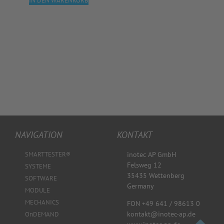
IN DEN WARENKORB
NAVIGATION
KONTAKT
SMARTTESTER®
inotec AP GmbH
Felsweg 12
SYSTEME
35435 Wettenberg
SOFTWARE
Germany
MODULE
MECHANICS
FON +49 641 / 98613 0
kontakt@inotec-ap.de
OnDEMAND