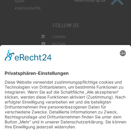
www.inotec-ap.de
SHOP
KONFIGURATOR
FOLLOW US
LinkedIn
YouTube
Instagram
Blog
NEWSLETTER ABBONIEREN
SCHREIBEN SIE UNS
SHOP BESUCHEN