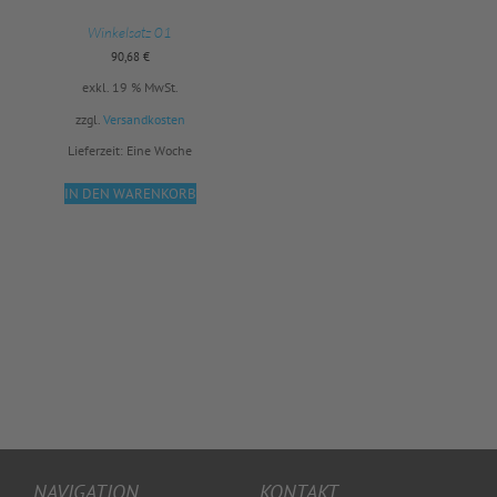
Winkelsatz 01
90,68
€
exkl. 19 % MwSt.
zzgl.
Versandkosten
Lieferzeit:
Eine Woche
IN DEN WARENKORB
NAVIGATION
KONTAKT