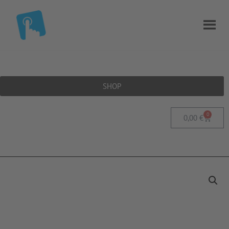
SHOP
0
0,00
€