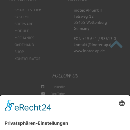
SMARTTESTER®
inotec AP GmbH
Felsweg 12
SYSTEME
35435 Wettenberg
SOFTWARE
Germany
MODULE
MECHANICS
FON +49 641 / 98613 0
kontakt@inotec-ap.de
OnDEMAND
www.inotec-ap.de
SHOP
KONFIGURATOR
FOLLOW US
LinkedIn
YouTube
Instagram
Blog
NEWSLETTER ABBONIEREN