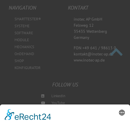
NAVIGATION
KONTAKT
SMARTTESTER®
inotec AP GmbH
Felsweg 12
SYSTEME
35435 Wettenberg
SOFTWARE
Germany
MODULE
MECHANICS
FON +49 641 / 98613 0
kontakt@inotec-ap.de
OnDEMAND
www.inotec-ap.de
SHOP
KONFIGURATOR
FOLLOW US
LinkedIn
YouTube
Instagram
Blog