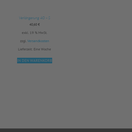
Verlängerung 40 – S
40,60
€
exkl. 19 % MwSt.
zzgl.
Versandkosten
Lieferzeit:
Eine Woche
IN DEN WARENKORB