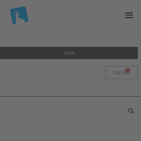
SHOP
0
0,00
€