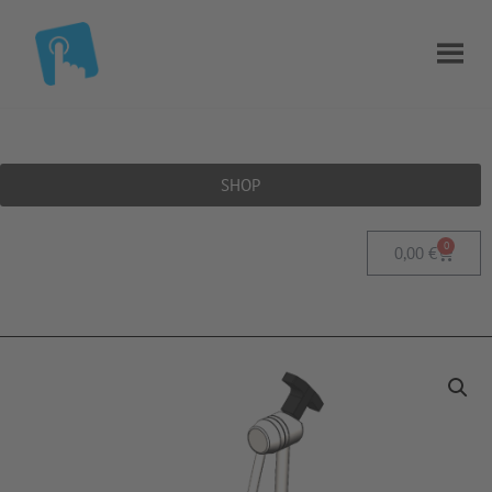
SHOP
0
0,00
€