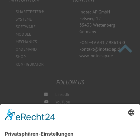
SMARTTESTER®
inotec AP GmbH
Felsweg 12
SYSTEME
35435 Wettenberg
SOFTWARE
Germany
MODULE
MECHANICS
FON +49 641 / 98613 0
kontakt@inotec-ap.de
OnDEMAND
www.inotec-ap.de
SHOP
KONFIGURATOR
FOLLOW US
LinkedIn
YouTube
Instagram
Blog
NEWSLETTER ABBONIEREN