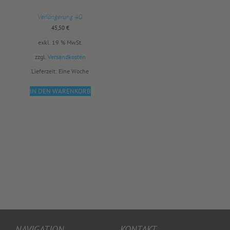
Verlängerung 40
45,50
€
exkl. 19 % MwSt.
zzgl.
Versandkosten
Lieferzeit:
Eine Woche
IN DEN WARENKORB
NAVIGATION
KONTAKT