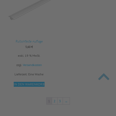
Rutschfeste Auflage
5,60
€
exkl. 19 % MwSt.
zzgl.
Versandkosten
Lieferzeit:
Eine Woche
IN DEN WARENKORB
1
2
3
→