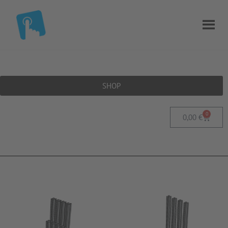
SHOP
0
0,00
€