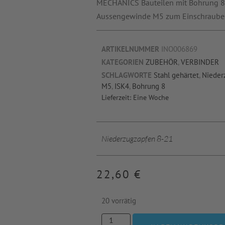
MECHANICS Bauteilen mit Bohrung 8
Aussengewinde M5 zum Einschrauben
ARTIKELNUMMER
INO006869
KATEGORIEN
ZUBEHÖR
,
VERBINDER
SCHLAGWORTE
Stahl gehärtet
,
Nieder
M5
,
ISK4
,
Bohrung 8
Lieferzeit:
Eine Woche
Niederzugzapfen 8-21
22,60
€
20 vorrätig