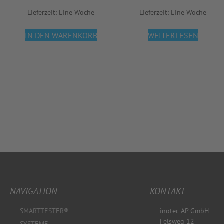
Lieferzeit:
Eine Woche
Lieferzeit:
Eine Woche
IN DEN WARENKORB
WEITERLESEN
NAVIGATION
KONTAKT
SMARTTESTER®
inotec AP GmbH
Felsweg 12
SYSTEME