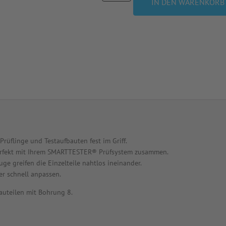
IN DEN WARENKORB
üflinge und Testaufbauten fest im Griff.
perfekt mit Ihrem SMARTTESTER® Prüfsystem zusammen.
e greifen die Einzelteile nahtlos ineinander.
er schnell anpassen.
uteilen mit Bohrung 8.