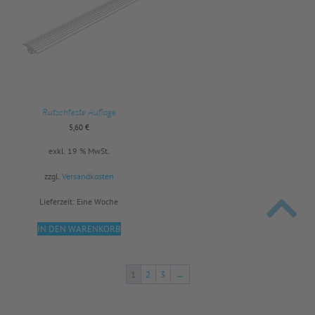
Rutschfeste Auflage
5,60
€
exkl. 19 % MwSt.
zzgl.
Versandkosten
Lieferzeit:
Eine Woche
IN DEN WARENKORB
1
2
3
→