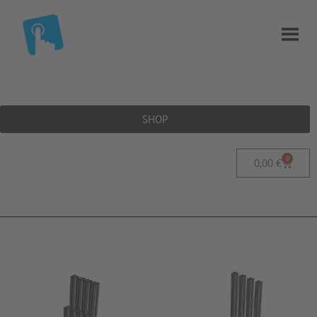
SHOP
0
0,00
€