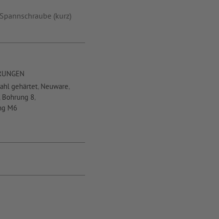
 Spannschraube (kurz)
RUNGEN
ahl gehärtet
,
Neuware
,
,
Bohrung 8
,
ng M6