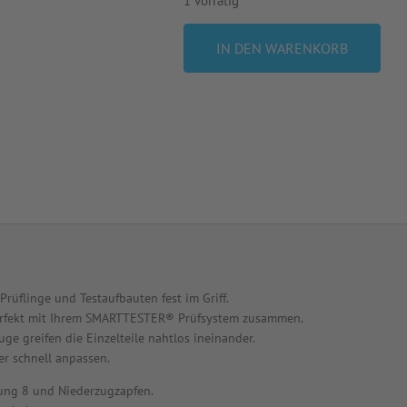
1 vorrätig
IN DEN WARENKORB
üflinge und Testaufbauten fest im Griff.
perfekt mit Ihrem SMARTTESTER® Prüfsystem zusammen.
e greifen die Einzelteile nahtlos ineinander.
er schnell anpassen.
ung 8 und Niederzugzapfen.