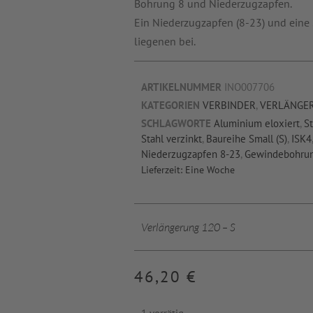
Bohrung 8 und Niederzugzapfen.
Ein Niederzugzapfen (8-23) und eine
liegenen bei.
ARTIKELNUMMER
INO007706
KATEGORIEN
VERBINDER
,
VERLÄNGE
SCHLAGWORTE
Aluminium eloxiert
,
St
Stahl verzinkt
,
Baureihe Small (S)
,
ISK4
Niederzugzapfen 8-23
,
Gewindebohru
Lieferzeit:
Eine Woche
Verlängerung 120 – S
46,20
€