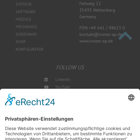
Felsweg 12
SYSTEME
35435 Wettenberg
SOFTWARE
Germany
MODULE
MECHANICS
FON +49 641 / 98613 0
kontakt@inotec-ap.de
OnDEMAND
www.inotec-ap.de
SHOP
KONFIGURATOR
FOLLOW US
LinkedIn
YouTube
Instagram
Blog
NEWSLETTER ABBONIEREN