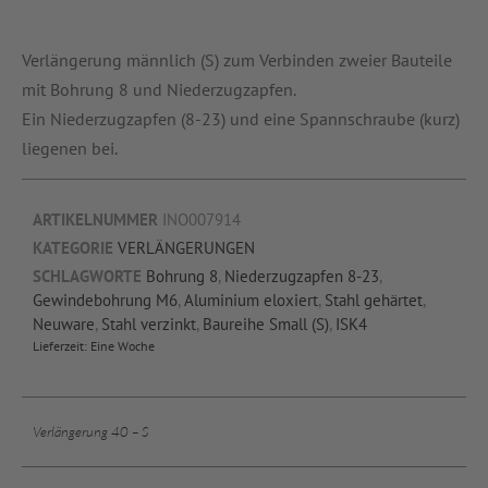
Verlängerung männlich (S) zum Verbinden zweier Bauteile
mit Bohrung 8 und Niederzugzapfen.
Ein Niederzugzapfen (8-23) und eine Spannschraube (kurz)
liegenen bei.
ARTIKELNUMMER
INO007914
KATEGORIE
VERLÄNGERUNGEN
SCHLAGWORTE
Bohrung 8
,
Niederzugzapfen 8-23
,
Gewindebohrung M6
,
Aluminium eloxiert
,
Stahl gehärtet
,
Neuware
,
Stahl verzinkt
,
Baureihe Small (S)
,
ISK4
Lieferzeit:
Eine Woche
Verlängerung 40 – S