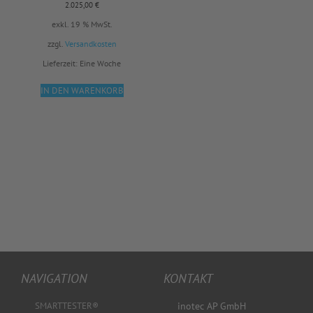
2.025,00
€
exkl. 19 % MwSt.
zzgl.
Versandkosten
Lieferzeit:
Eine Woche
IN DEN WARENKORB
NAVIGATION
KONTAKT
SMARTTESTER®
inotec AP GmbH