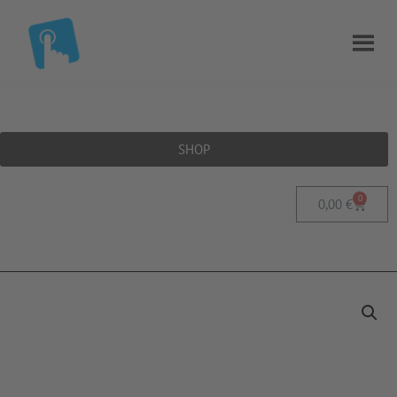
SHOP
0
0,00
€