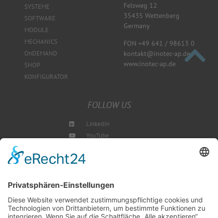
Felsweg 12
SYSTEME
35435 Wettenberg
SOFTWARE
Germany
MODULE
MECHANICS
FON +49 641 / 98613 0
kontakt@inotec-ap.de
OnDEMAND
www.inotec-ap.de
SHOP
KONFIGURATOR
FOLLOW US
LinkedIn
YouTube
Instagram
Blog
NEWSLETTER ABBONIEREN