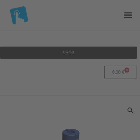
SHOP
0
0,00
€