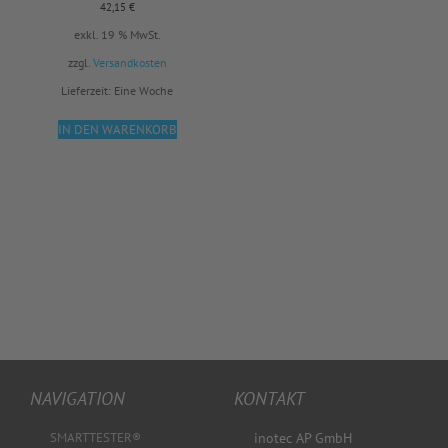
42,15
€
exkl. 19 % MwSt.
zzgl.
Versandkosten
Lieferzeit:
Eine Woche
IN DEN WARENKORB
NAVIGATION
KONTAKT
SMARTTESTER®
inotec AP GmbH