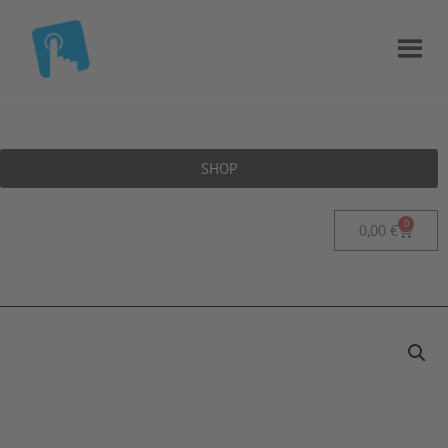
SHOP
0
0,00
€