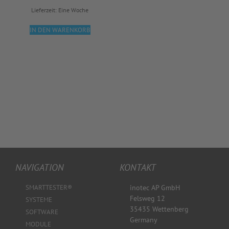
Lieferzeit:
Eine Woche
IN DEN WARENKORB
NAVIGATION
KONTAKT
SMARTTESTER®
inotec AP GmbH
Felsweg 12
SYSTEME
35435 Wettenberg
SOFTWARE
Germany
MODULE