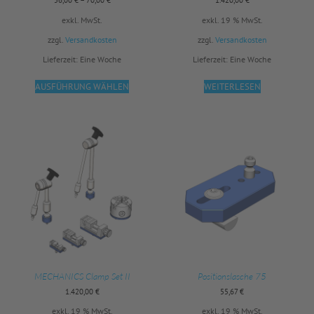
56,00
€
–
70,00
€
1.420,00
€
exkl. MwSt.
exkl. 19 % MwSt.
zzgl.
Versandkosten
zzgl.
Versandkosten
Lieferzeit:
Eine Woche
Lieferzeit:
Eine Woche
AUSFÜHRUNG WÄHLEN
WEITERLESEN
MECHANICS Clamp Set II
Positionslasche 75
1.420,00
€
55,67
€
exkl. 19 % MwSt.
exkl. 19 % MwSt.