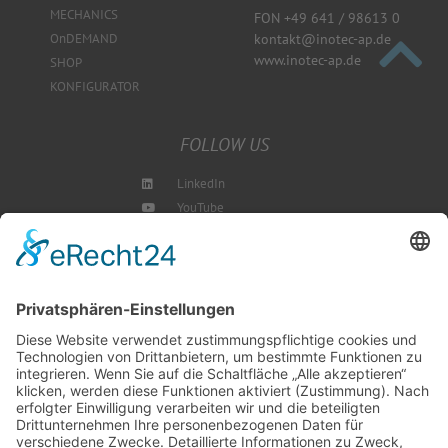
MECHANICS
FON +49 641 / 98613 0
kontakt@inotec-ap.de
OnDEMAND
www.inotec-ap.de
SHOP
KONFIGURATOR
FOLLOW US
LinkedIn
YouTube
Instagram
Blog
NEWSLETTER ABBONIEREN
SCHREIBEN SIE UNS
SHOP BESUCHEN