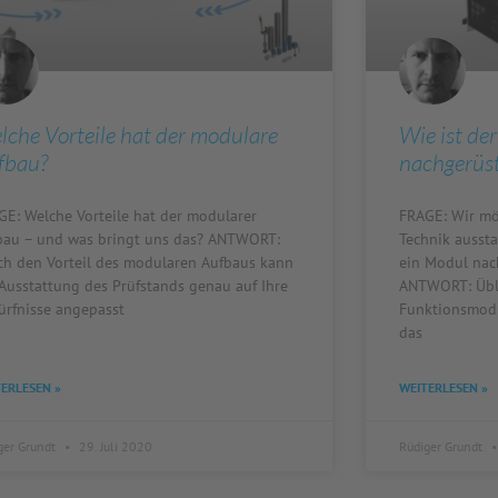
lche Vorteile hat der modulare
Wie ist de
fbau?
nachgerüst
GE: Welche Vorteile hat der modularer
FRAGE: Wir mö
bau – und was bringt uns das? ANTWORT:
Technik aussta
ch den Vorteil des modularen Aufbaus kann
ein Modul nac
 Ausstattung des Prüfstands genau auf Ihre
ANTWORT: Übli
ürfnisse angepasst
Funktionsmodu
das
ERLESEN »
WEITERLESEN »
ger Grundt
29. Juli 2020
Rüdiger Grundt