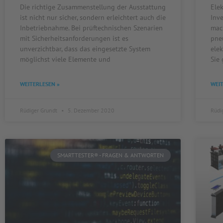
Die richtige Zusammenstellung der Ausstattung
Ele
ist nicht nur sicher, sondern erleichtert auch die
Inv
Inbetriebnahme. Bei prüftechnischen Szenarien
mac
mit Sicherheitsanforderungen ist es
pne
unverzichtbar, dass das eingesetzte System
elek
möglichst viele Elemente und
Sie 
WEITERLESEN »
WEIT
Rüdiger Grundt
5. Dezember 2020
Rüdi
SMARTTESTER® - FRAGEN & ANTWORTEN