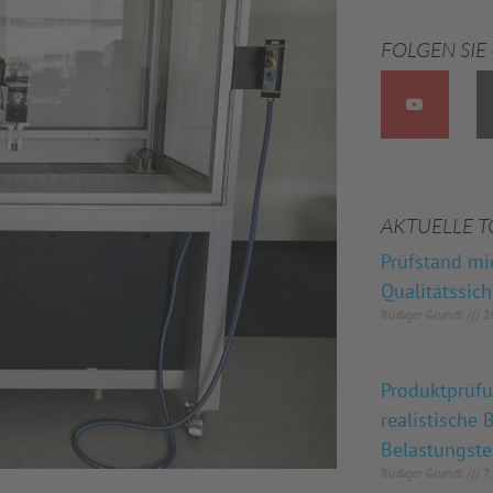
FOLGEN SIE
AKTUELLE T
Prüfstand mi
Qualitätssic
Rüdiger Grundt
20
Produktprüf
realistische
Belastungste
Rüdiger Grundt
7.