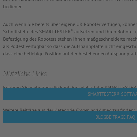
bedienen.
Auch wenn Sie bereits über eigene UR Roboter verfügen, können
®
Schnittstelle des SMARTTESTER
aufsetzen und Ihren Roboter m
Befestigung des Roboters stehen Ihnen maßgeschneiderte mecha
als Podest verfügbar so dass die Aufspannplatte nicht eingeschrä
dass eine beliebige Position auf der bestehenden Aufspannplat
Nützliche Links
Erfahren Sie mehr über die Funtkionsvielfalt der SMARTTESTER
SMARTTESTER® SOFTW
Weitere Beiträge aus der Kategorie
Fragen und Antworten
finden:
BLOGBEITRÄGE FAQ