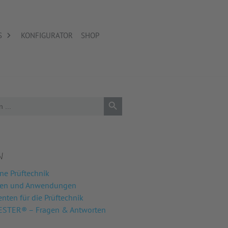
S
KONFIGURATOR
SHOP
Search Button
N
ne Prüftechnik
nen und Anwendungen
ten für die Prüftechnik
STER® – Fragen & Antworten