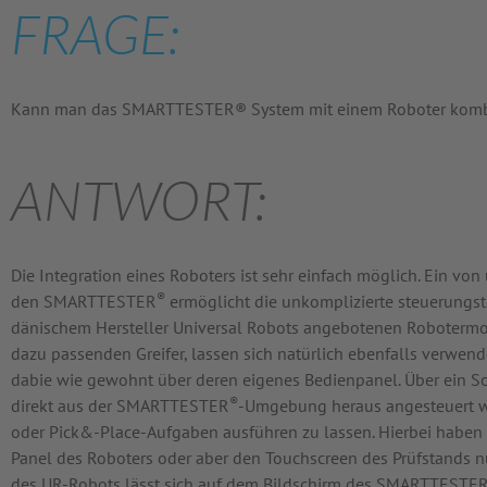
FRAGE:
Kann man das SMARTTESTER® System mit einem Roboter komb
ANTWORT:
Die Integration eines Roboters ist sehr einfach möglich. Ein vo
®
den SMARTTESTER
ermöglicht die unkomplizierte steuerungst
dänischem Hersteller Universal Robots angebotenen Robotermodel
dazu passenden Greifer, lassen sich natürlich ebenfalls verwen
dabie wie gewohnt über deren eigenes Bedienpanel. Über ein S
®
direkt aus der SMARTTESTER
-Umgebung heraus angesteuert we
oder Pick&-Place-Aufgaben ausführen zu lassen. Hierbei haben Si
Panel des Roboters oder aber den Touchscreen des Prüfstands n
des UR-Robots lässt sich auf dem Bildschirm des SMARTTESTE