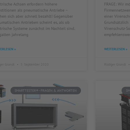
ktrische Achsen erfordern höhere
FRAGE: Wir mö
estitionen als pneumatische Antriebe –
Firmennetzwer
hen sich aber schnell bezahlt! Gegenüber
einer Virensc
umatischen Antrieben scheint es, als ob
Grundsätzlich 
trische Systeme zunächst im Nachteil sind.
Virenschutz-S
galten jahrelang
empfehlenswer
ERLESEN »
WEITERLESEN »
ger Grundt
5. September 2020
Rüdiger Grundt
SMARTTESTER® - FRAGEN & ANTWORTEN
SM