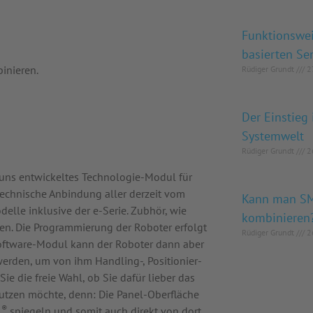
Funktionswe
basierten Se
inieren.
Rüdiger Grundt
27
Der Einstie
Systemwelt
Rüdiger Grundt
26
n uns entwickeltes Technologie-Modul für
echnische Anbindung aller derzeit vom
Kann man S
le ­inklusive der e-Serie. Zubhör, wie
kombinieren
den. Die Programmierung der Roboter erfolgt
Rüdiger Grundt
26
oftware-Modul kann der Roboter dann aber
rden, um von ihm Handling-, Positionier-
e die freie Wahl, ob Sie dafür lieber das
utzen möchte, denn: Die Panel-Oberfläche
®
R
spiegeln und somit auch direkt von dort