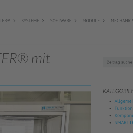
TER®
SYSTEME
SOFTWARE
MODULE
MECHANIC
ER® mit
Search
for:
KATEGORIE
Allgemei
Funktio
Komponen
SMARTTE