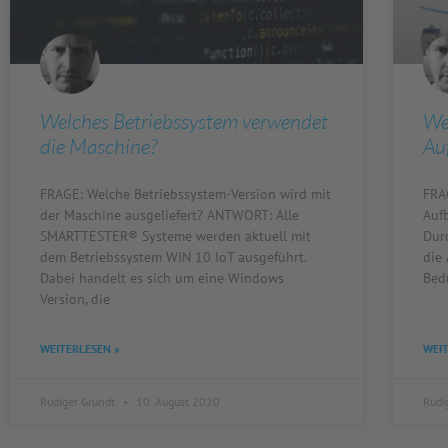
Welches Betriebssystem verwendet
We
die Maschine?
Au
FRAGE: Welche Betriebssystem-Version wird mit
FRA
der Maschine ausgeliefert? ANTWORT: Alle
Auf
SMARTTESTER® Systeme werden aktuell mit
Dur
dem Betriebssystem WIN 10 IoT ausgeführt.
die
Dabei handelt es sich um eine Windows
Bed
Version, die
WEITERLESEN »
WEIT
Rüdiger Grundt
10. August 2020
Rüdi