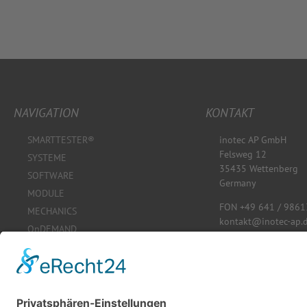
NAVIGATION
KONTAKT
SMARTTESTER®
inotec AP GmbH
Felsweg 12
SYSTEME
35435 Wettenberg
SOFTWARE
Germany
MODULE
FON +49 641 / 9861
MECHANICS
kontakt@inotec-ap.
OnDEMAND
www.inotec-ap.de
SHOP
KONFIGURATOR