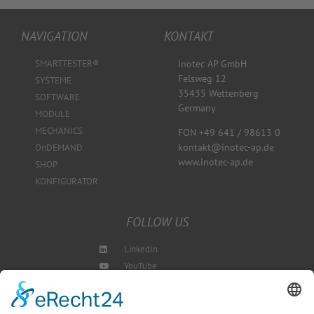
NAVIGATION
KONTAKT
SMARTTESTER®
inotec AP GmbH
Felsweg 12
SYSTEME
35435 Wettenberg
SOFTWARE
Germany
MODULE
MECHANICS
FON +49 641 / 98613 0
kontakt@inotec-ap.de
OnDEMAND
www.inotec-ap.de
SHOP
KONFIGURATOR
FOLLOW US
LinkedIn
YouTube
Instagram
Blog