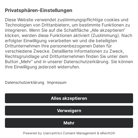
NEWSLETTER ABBONIEREN
SCHREIBEN SIE UNS
SHOP BESUCHEN
KONFIGURATOR
IMPRESSUM
|
DATENSCHUTZ
|
SITEMAP
© 2026 inotec AP GmbH - SMARTTESTER® Prüfsysteme