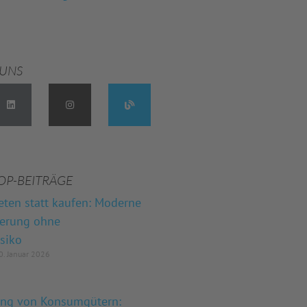
 UNS
OP-BEITRÄGE
eten statt kaufen: Moderne
herung ohne
isiko
. Januar 2026
ung von Konsumgütern: