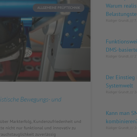
Warum reali
ALLGEMEINE PRÜFTECHNIK
Belastungste
Rüdiger Grundt
7.
Funktionswe
DMS-basiert
Rüdiger Grundt
27
Der Einstie
Systemwelt
Rüdiger Grundt
26
istische Bewegungs- und
Kann man S
kombinieren
über Markterfolg, Kundenzufriedenheit und
e nicht nur funktional und innovativ zu
Rüdiger Grundt
26
rauchstauglichkeit zuverlässig