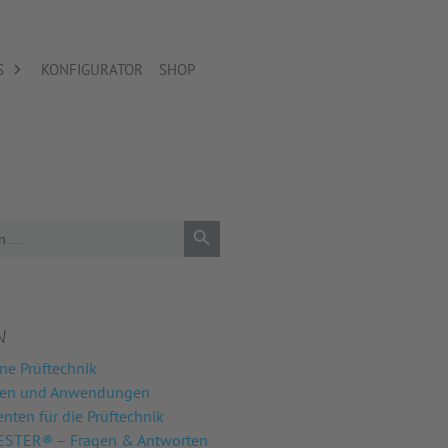
S
KONFIGURATOR
SHOP
Search Button
N
ne Prüftechnik
nen und Anwendungen
ten für die Prüftechnik
STER® – Fragen & Antworten