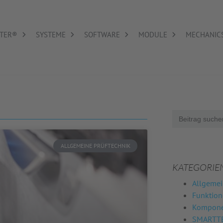
TER®
SYSTEME
SOFTWARE
MODULE
MECHANIC
Search
for:
ALLGEMEINE PRÜFTECHNIK
KATEGORIE
Allgemei
Funktio
Komponen
SMARTTE