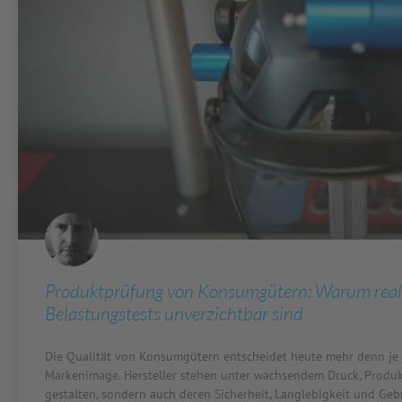
Produktprüfung von Konsumgütern: Warum real
Belastungstests unverzichtbar sind
Die Qualität von Konsumgütern entscheidet heute mehr denn je 
Markenimage. Hersteller stehen unter wachsendem Druck, Produkt
gestalten, sondern auch deren Sicherheit, Langlebigkeit und Geb