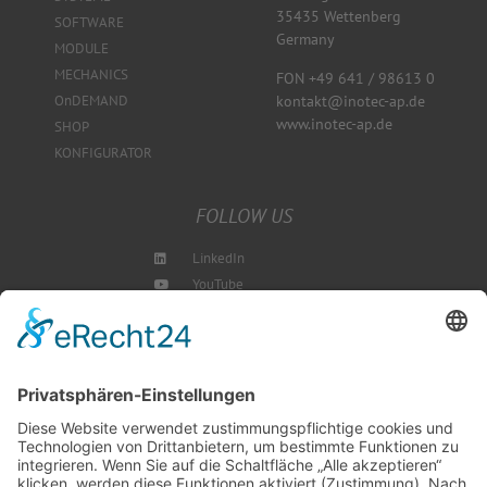
35435 Wettenberg
SOFTWARE
Germany
MODULE
MECHANICS
FON +49 641 / 98613 0
kontakt@inotec-ap.de
OnDEMAND
www.inotec-ap.de
SHOP
KONFIGURATOR
FOLLOW US
LinkedIn
YouTube
Instagram
Blog
NEWSLETTER ABBONIEREN
SCHREIBEN SIE UNS