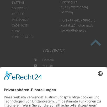
Felsweg 12
SYSTEME
35435 Wettenberg
SOFTWARE
Germany
MODULE
MECHANICS
FON +49 641 / 98613 0
kontakt@inotec-ap.de
OnDEMAND
www.inotec-ap.de
SHOP
KONFIGURATOR
FOLLOW US
LinkedIn
YouTube
Instagram
Blog
NEWSLETTER ABBONIEREN