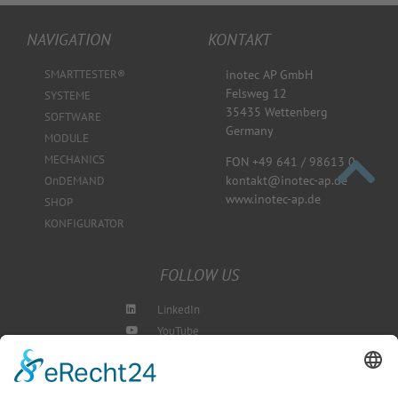
NAVIGATION
KONTAKT
SMARTTESTER®
inotec AP GmbH
Felsweg 12
SYSTEME
35435 Wettenberg
SOFTWARE
Germany
MODULE
MECHANICS
FON +49 641 / 98613 0
kontakt@inotec-ap.de
OnDEMAND
www.inotec-ap.de
SHOP
KONFIGURATOR
FOLLOW US
LinkedIn
YouTube
Instagram
Blog