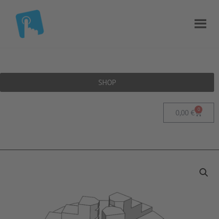
SHOP
0
0,00
€