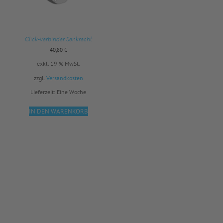
Click-Verbinder Senkrecht
40,80
€
exkl. 19 % MwSt.
zzgl.
Versandkosten
Lieferzeit:
Eine Woche
IN DEN WARENKORB