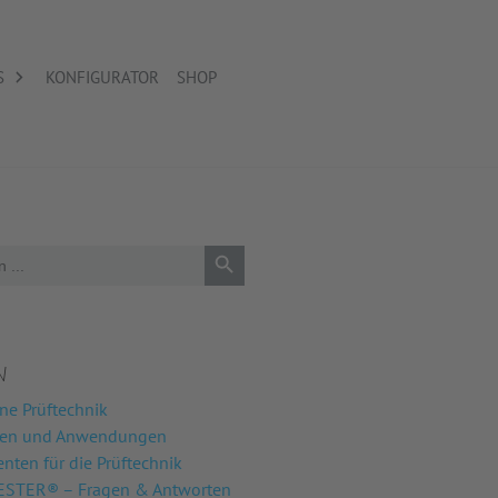
S
KONFIGURATOR
SHOP
Search Button
N
ne Prüftechnik
nen und Anwendungen
ten für die Prüftechnik
STER® – Fragen & Antworten