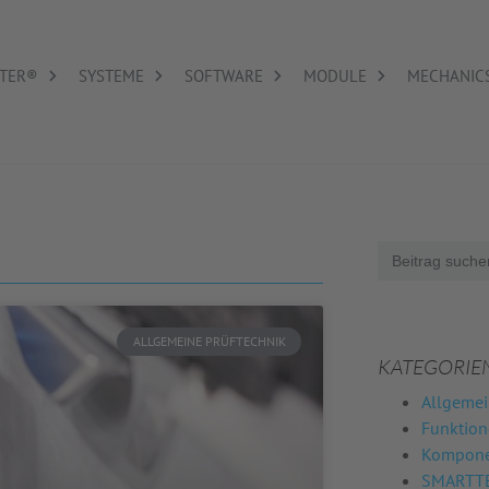
TER®
SYSTEME
SOFTWARE
MODULE
MECHANIC
Search
for:
ALLGEMEINE PRÜFTECHNIK
KATEGORIE
Allgemei
Funktio
Komponen
SMARTTE