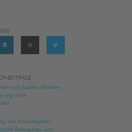
 UNS
OP-BEITRÄGE
eten statt kaufen: Moderne
herung ohne
isiko
ung von Konsumgütern:
stische Bewegungs- und