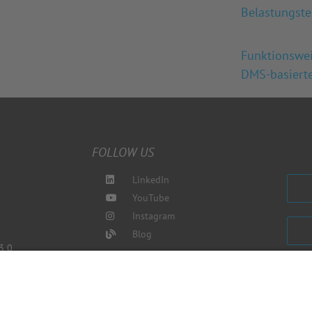
Belastungste
Funktionswe
DMS-basiert
FOLLOW US
LinkedIn
YouTube
Instagram
Blog
3 0
de