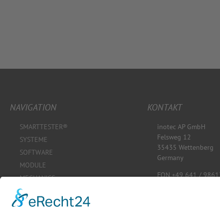
NAVIGATION
KONTAKT
SMARTTESTER®
inotec AP GmbH
Felsweg 12
SYSTEME
35435 Wettenberg
SOFTWARE
Germany
MODULE
FON +49 641 / 9861
MECHANICS
kontakt@inotec-ap.
OnDEMAND
www.inotec-ap.de
SHOP
KONFIGURATOR