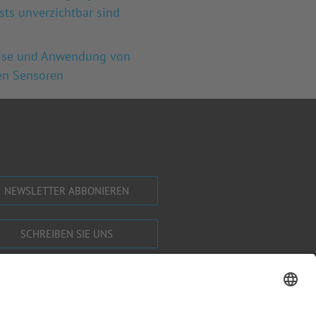
sts unverzichtbar sind
ise und Anwendung von
en Sensoren
NEWSLETTER ABBONIEREN
SCHREIBEN SIE UNS
SHOP BESUCHEN