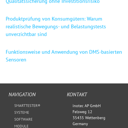
Qualitätssicherung ohne Investitionsrisiko
Produktprüfung von Konsumgütern: Warum
realistische Bewegungs- und Belastungstests
unverzichtbar sind
Funktionsweise und Anwendung von DMS-basierten
Sensoren
NAVIGATION
KONTAKT
SMARTTESTER®
inotec AP GmbH
Felsweg 12
SYSTEME
35435 Wettenberg
SOFTWARE
Germany
MODULE