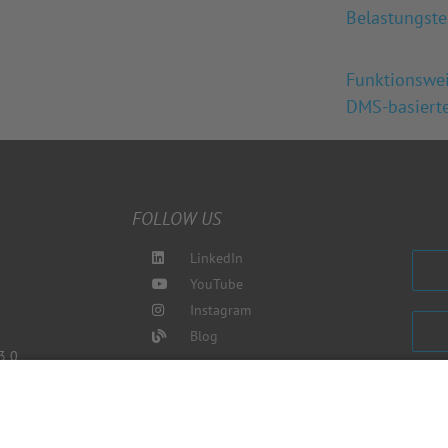
Belastungste
Funktionswe
DMS-basiert
FOLLOW US
LinkedIn
YouTube
Instagram
Blog
3 0
de