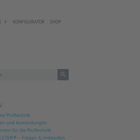
S
KONFIGURATOR
SHOP
Search Button
N
ne Prüftechnik
nen und Anwendungen
ten für die Prüftechnik
STER® – Fragen & Antworten