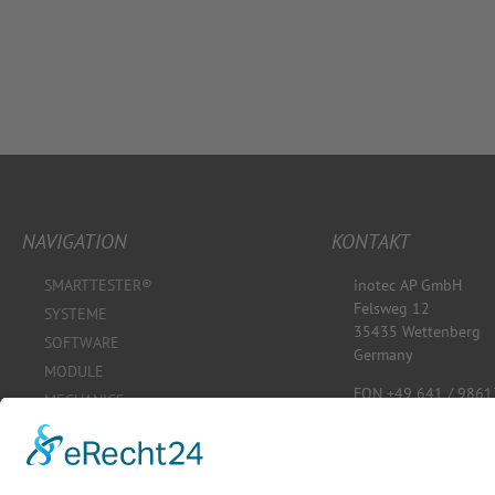
NAVIGATION
KONTAKT
SMARTTESTER®
inotec AP GmbH
Felsweg 12
SYSTEME
35435 Wettenberg
SOFTWARE
Germany
MODULE
FON +49 641 / 9861
MECHANICS
kontakt@inotec-ap.
OnDEMAND
www.inotec-ap.de
SHOP
KONFIGURATOR