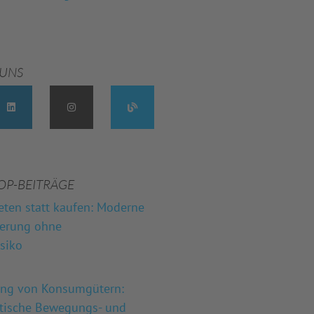
 UNS
OP-BEITRÄGE
eten statt kaufen: Moderne
herung ohne
isiko
ung von Konsumgütern:
stische Bewegungs- und