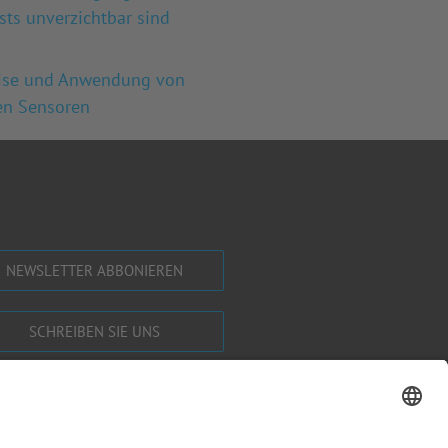
sts unverzichtbar sind
ise und Anwendung von
en Sensoren
NEWSLETTER ABBONIEREN
SCHREIBEN SIE UNS
SHOP BESUCHEN