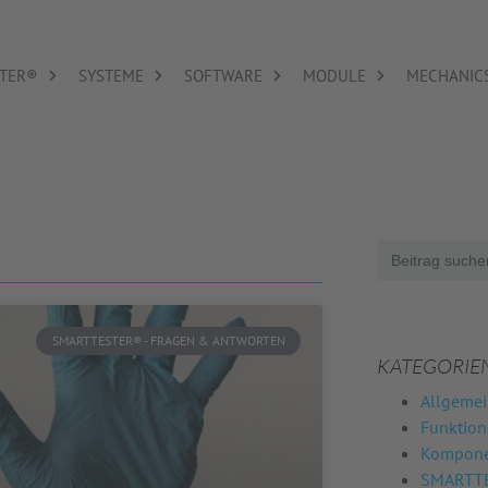
TER®
SYSTEME
SOFTWARE
MODULE
MECHANIC
Search
for:
SMARTTESTER® - FRAGEN & ANTWORTEN
KATEGORIE
Allgemei
Funktio
Komponen
SMARTTE