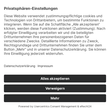
NEWSLETTER ABBONIEREN
SCHREIBEN SIE UNS
SHOP BESUCHEN
KONFIGURATOR
IMPRESSUM
|
DATENSCHUTZ
|
SITEMAP
© 2026 inotec AP GmbH - SMARTTESTER® Prüfsysteme