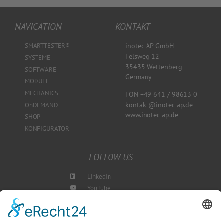
NAVIGATION
KONTAKT
SMARTTESTER®
inotec AP GmbH
Felsweg 12
SYSTEME
35435 Wettenberg
SOFTWARE
Germany
MODULE
MECHANICS
FON +49 641 / 98613 0
kontakt@inotec-ap.de
OnDEMAND
www.inotec-ap.de
SHOP
KONFIGURATOR
FOLLOW US
LinkedIn
YouTube
Instagram
Blog