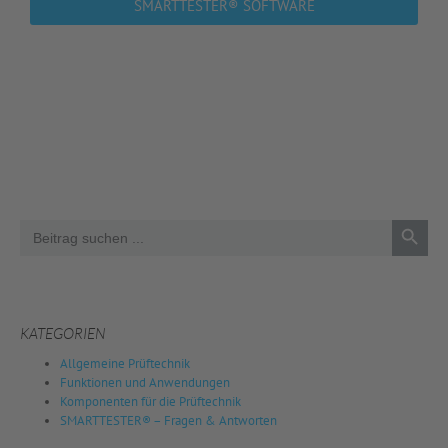
SMARTTESTER® SOFTWARE
Search 
Search
for:
KATEGORIEN
Allgemeine Prüftechnik
Funktionen und Anwendungen
Komponenten für die Prüftechnik
SMARTTESTER® – Fragen & Antworten