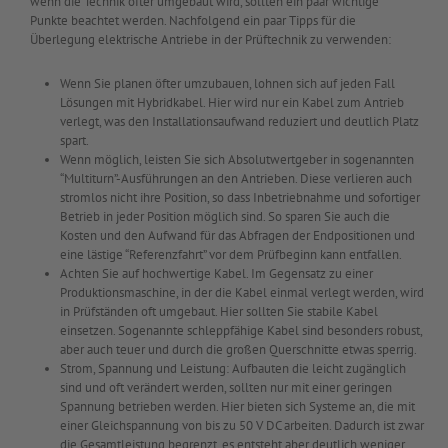
wenn die Technik öfter umgebaut wird, sollten ein paar wichtige
Punkte beachtet werden. Nachfolgend ein paar Tipps für die
Überlegung elektrische Antriebe in der Prüftechnik zu verwenden:
Wenn Sie planen öfter umzubauen, lohnen sich auf jeden Fall
Lösungen mit Hybridkabel. Hier wird nur ein Kabel zum Antrieb
verlegt, was den Installationsaufwand reduziert und deutlich Platz
spart.
Wenn möglich, leisten Sie sich Absolutwertgeber in sogenannten
“Multiturn”-Ausführungen an den Antrieben. Diese verlieren auch
stromlos nicht ihre Position, so dass Inbetriebnahme und sofortiger
Betrieb in jeder Position möglich sind. So sparen Sie auch die
Kosten und den Aufwand für das Abfragen der Endpositionen und
eine lästige “Referenzfahrt” vor dem Prüfbeginn kann entfallen.
Achten Sie auf hochwertige Kabel. Im Gegensatz zu einer
Produktionsmaschine, in der die Kabel einmal verlegt werden, wird
in Prüfständen oft umgebaut. Hier sollten Sie stabile Kabel
einsetzen. Sogenannte schleppfähige Kabel sind besonders robust,
aber auch teuer und durch die großen Querschnitte etwas sperrig.
Strom, Spannung und Leistung: Aufbauten die leicht zugänglich
sind und oft verändert werden, sollten nur mit einer geringen
Spannung betrieben werden. Hier bieten sich Systeme an, die mit
einer Gleichspannung von bis zu 50 V DC arbeiten. Dadurch ist zwar
die Gesamtleistung begrenzt, es entsteht aber deutlich weniger