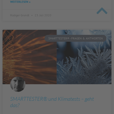
WEITERLESEN »
Rüdiger Grundt
23. Juli 2020
SMARTTESTER® - FRAGEN & ANTWORTEN
SMARTTESTER® und Klimatests – geht
das?