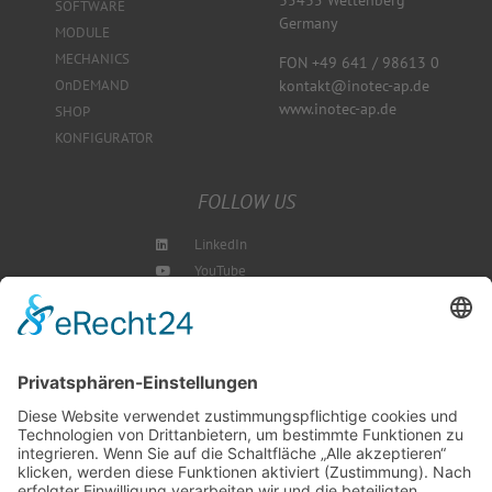
35435 Wettenberg
SOFTWARE
Germany
MODULE
MECHANICS
FON +49 641 / 98613 0
kontakt@inotec-ap.de
OnDEMAND
www.inotec-ap.de
SHOP
KONFIGURATOR
FOLLOW US
LinkedIn
YouTube
Instagram
Blog
NEWSLETTER ABBONIEREN
SCHREIBEN SIE UNS