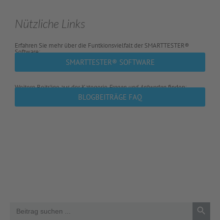
Nützliche Links
Erfahren Sie mehr über die Funtkionsvielfalt der SMARTTESTER®
Software:
SMARTTESTER® SOFTWARE
Weitere Beiträge aus der Kategorie
Fragen und Antworten
finden:
BLOGBEITRÄGE FAQ
Search 
Search
for: