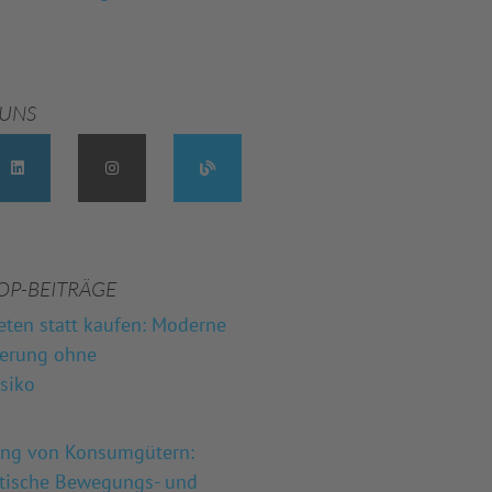
 UNS
OP-BEITRÄGE
eten statt kaufen: Moderne
herung ohne
isiko
ung von Konsumgütern:
stische Bewegungs- und