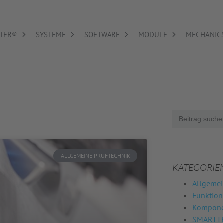
TER®
SYSTEME
SOFTWARE
MODULE
MECHANIC
Search
for:
ALLGEMEINE PRÜFTECHNIK
KATEGORIE
Allgemei
Funktio
Komponen
SMARTTE