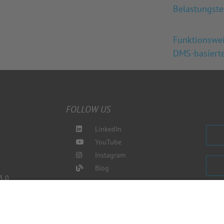
Belastungste
Funktionswe
DMS-basiert
FOLLOW US
LinkedIn
YouTube
Instagram
Blog
3 0
de