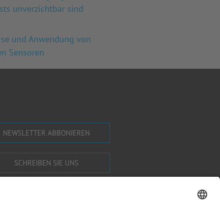
sts unverzichtbar sind
ise und Anwendung von
en Sensoren
NEWSLETTER ABBONIEREN
SCHREIBEN SIE UNS
SHOP BESUCHEN