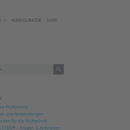
S
KONFIGURATOR
SHOP
Search Button
N
ne Prüftechnik
nen und Anwendungen
ten für die Prüftechnik
STER® – Fragen & Antworten