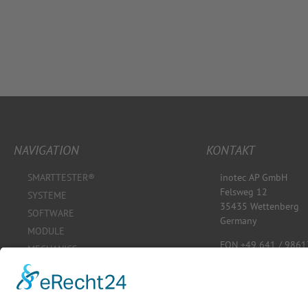
NAVIGATION
KONTAKT
SMARTTESTER®
inotec AP GmbH
Felsweg 12
SYSTEME
35435 Wettenberg
SOFTWARE
Germany
MODULE
FON +49 641 / 9861
MECHANICS
kontakt@inotec-ap.
OnDEMAND
www.inotec-ap.de
SHOP
KONFIGURATOR