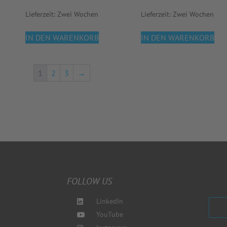
Lieferzeit:
Zwei Wochen
Lieferzeit:
Zwei Wochen
IN DEN WARENKORB
IN DEN WARENKORB
1
2
3
→
FOLLOW US
LinkedIn
YouTube