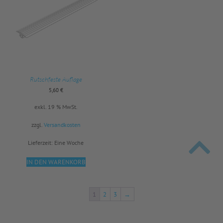
Rutschfeste Auflage
5,60
€
exkl. 19 % MwSt.
zzgl.
Versandkosten
Lieferzeit:
Eine Woche
IN DEN WARENKORB
1
2
3
→