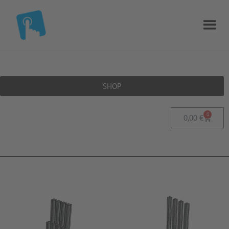
SHOP
0
0,00
€