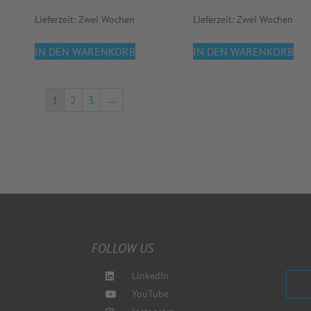
Lieferzeit:
Zwei Wochen
Lieferzeit:
Zwei Wochen
IN DEN WARENKORB
IN DEN WARENKORB
1
2
3
→
FOLLOW US
LinkedIn
YouTube